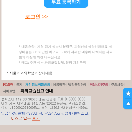
무료 등록하기
로그인 >>
* 내용요약 : 지역-경기 성남시 분당구, 과외선생 상담신청해요. 예
상비용은 21~30만원 이구요. 그밖에 자세한 내용에 대해서는 과외
협의 하실때 의견 나누십시요.
* 태그: 추천 성남 과외모집업체, 분당 과외구직
서울
>
과외학생
> 상세내용
PC화면
|
공지
|
개인정보취급방침
|
이용약관
|
법적책임한계
|
취업사기주의
|
주의사항
|
과외교습신고 안내
사이트맵