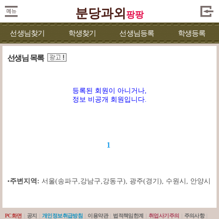
분당과외
팡팡
선생님찾기
학생찾기
선생님등록
학생등록
선생님 목록
등록된 회원이 아니거나,
정보 비공개 회원입니다.
1
•
주변지역:
서울(송파구,강남구,강동구)
,
광주(경기)
,
수원시
,
안양시
PC화면
|
공지
|
개인정보취급방침
|
이용약관
|
법적책임한계
|
취업사기주의
|
주의사항
|