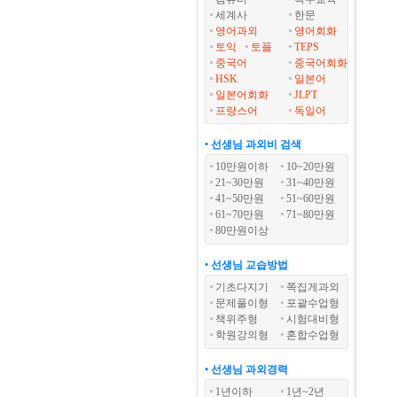
세계사
한문
영어과외
영어회화
토익
토플
TEPS
중국어
중국어회화
HSK
일본어
일본어회화
JLPT
프랑스어
독일어
• 선생님 과외비 검색
10만원이하
10~20만원
21~30만원
31~40만원
41~50만원
51~60만원
61~70만원
71~80만원
80만원이상
• 선생님 교습방법
기초다지기
쪽집게과외
문제풀이형
포괄수업형
책위주형
시험대비형
학원강의형
혼합수업형
• 선생님 과외경력
1년이하
1년~2년