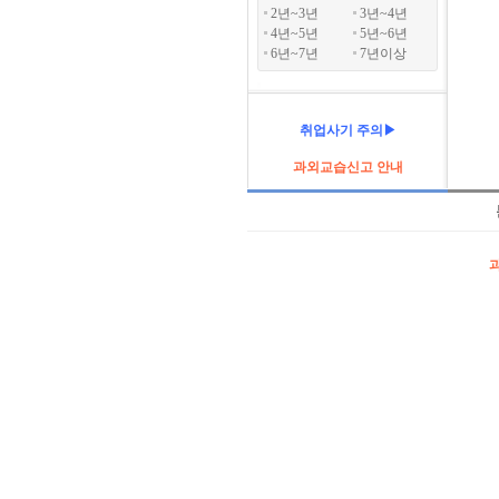
2년~3년
3년~4년
4년~5년
5년~6년
6년~7년
7년이상
취업사기 주의▶
과외교습신고 안내