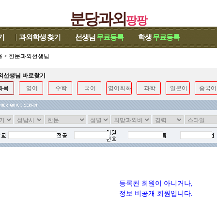
분당과외
팡팡
기
과외학생
찾기
선생님
무료등록
학생
무료등록
울
>
한문과외선생님
과외선생님 바로찾기
과목
영어
수학
국어
영어회화
과학
일본어
중국어
등록된 회원이 아니거나,
정보 비공개 회원입니다.