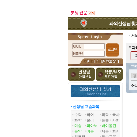
과외선생님
찾
서
* 
• 선생님 교습과목
수학
국어
과학
국사
화학
물리
논술
사회
미술
피아노
바이올린
음악
예능
체능
회계
컴퓨터
특수교육