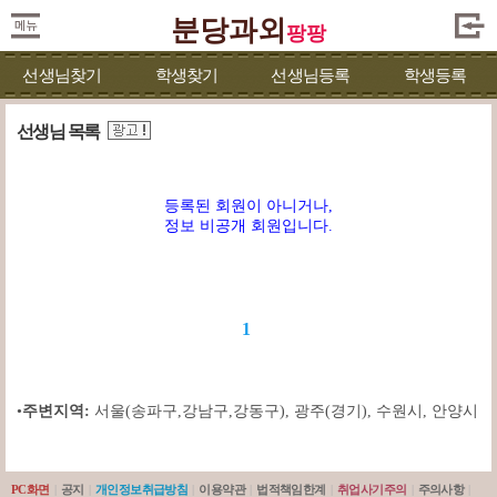
분당과외
팡팡
선생님찾기
학생찾기
선생님등록
학생등록
선생님 목록
등록된 회원이 아니거나,
정보 비공개 회원입니다.
1
•
주변지역:
서울(송파구,강남구,강동구)
,
광주(경기)
,
수원시
,
안양시
PC화면
|
공지
|
개인정보취급방침
|
이용약관
|
법적책임한계
|
취업사기주의
|
주의사항
|