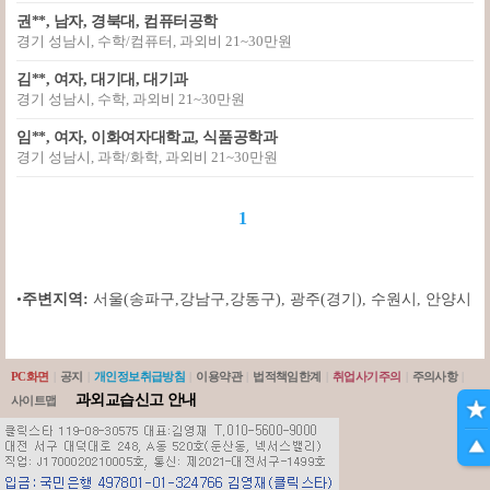
권**, 남자, 경북대, 컴퓨터공학
경기 성남시, 수학/컴퓨터, 과외비 21~30만원
김**, 여자, 대기대, 대기과
경기 성남시, 수학, 과외비 21~30만원
임**, 여자, 이화여자대학교, 식품공학과
경기 성남시, 과학/화학, 과외비 21~30만원
1
•
주변지역:
서울(송파구,강남구,강동구)
,
광주(경기)
,
수원시
,
안양시
PC화면
|
공지
|
개인정보취급방침
|
이용약관
|
법적책임한계
|
취업사기주의
|
주의사항
|
과외교습신고 안내
사이트맵